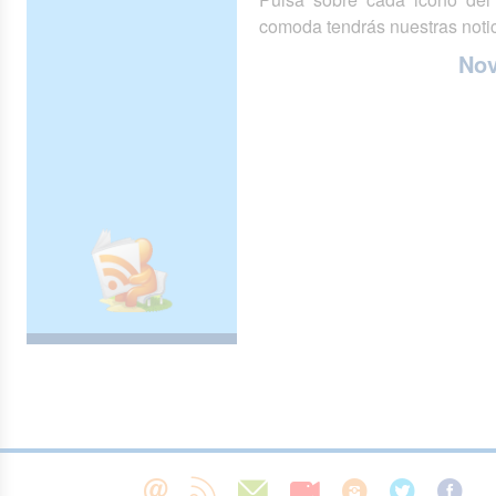
comoda tendrás nuestras notic
No