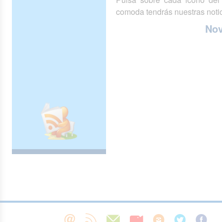
comoda tendrás nuestras notic
No