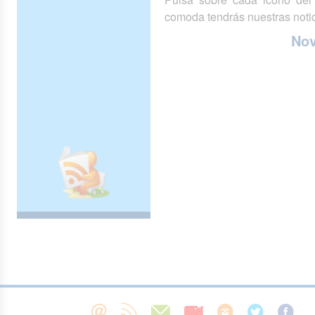
comoda tendrás nuestras notic
No