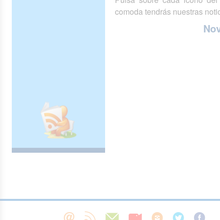
comoda tendrás nuestras notic
No