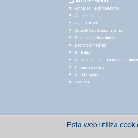
Aula de Salud
Actividad Física y Deporte
Adicciones
Alimentación
Aula de Salud para Familias
Envejecimiento saludable
Lactancia materna
Pediatría
Planificación Compartida de la Atenc
Primeros auxilios
Salud y género
Vacunas
Esta web utiliza coo