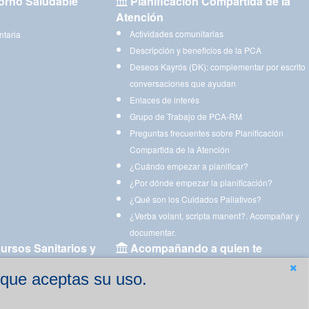
orno Saludable
Planificación Compartida de la
Atención
Actividades comunitarias
ntaria
Descripción y beneficios de la PCA
Deseos Kayrós (DK): complementar por escrito
conversaciones que ayudan
Enlaces de interés
Grupo de Trabajo de PCA-RM
Preguntas frecuentes sobre Planificación
Compartida de la Atención
¿Cuándo empezar a planificar?
¿Por dónde empezar la planificación?
¿Qué son los Cuidados Paliativos?
¿Verba volant, scripta manent?. Acompañar y
documentar.
ursos Sanitarios y
Acompañando a quien te
acompaña
 que aceptas su uso.
Aplicaciones para descargar
Ejercicios estimulación cognitiva para imprimir