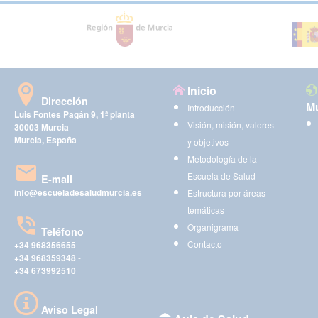
Inicio
Dirección
Mu
Introducción
Luis Fontes Pagán 9, 1ª planta
Visión, misión, valores
30003 Murcia
Murcia, España
y objetivos
Metodología de la
Escuela de Salud
E-mail
info@escueladesaludmurcia.es
Estructura por áreas
temáticas
Organigrama
Teléfono
Contacto
+34 968356655
-
+34 968359348
-
+34 673992510
Aviso Legal