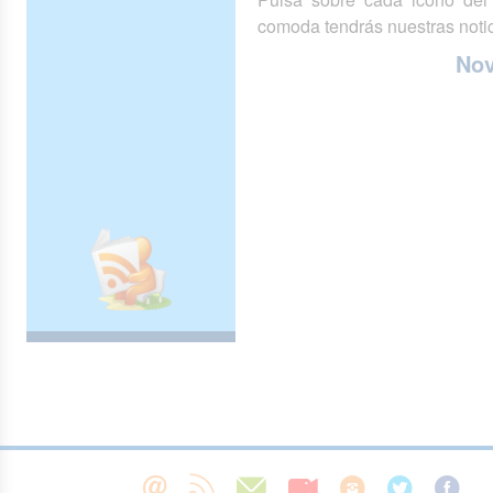
comoda tendrás nuestras notic
No