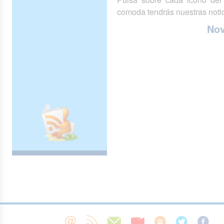
comoda tendrás nuestras notic
No