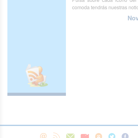
comoda tendrás nuestras notic
No