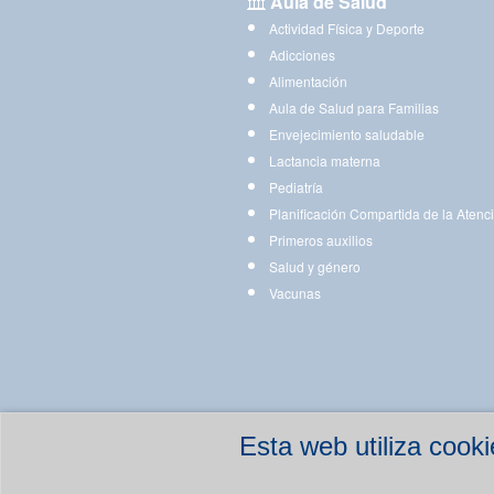
Aula de Salud
Actividad Física y Deporte
Adicciones
Alimentación
Aula de Salud para Familias
Envejecimiento saludable
Lactancia materna
Pediatría
Planificación Compartida de la Atenc
Primeros auxilios
Salud y género
Vacunas
Esta web utiliza coo