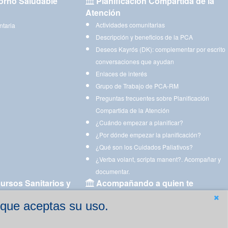
orno Saludable
Planificación Compartida de la
Atención
Actividades comunitarias
ntaria
Descripción y beneficios de la PCA
Deseos Kayrós (DK): complementar por escrito
conversaciones que ayudan
Enlaces de interés
Grupo de Trabajo de PCA-RM
Preguntas frecuentes sobre Planificación
Compartida de la Atención
¿Cuándo empezar a planificar?
¿Por dónde empezar la planificación?
¿Qué son los Cuidados Paliativos?
¿Verba volant, scripta manent?. Acompañar y
documentar.
ursos Sanitarios y
Acompañando a quien te
acompaña
 que aceptas su uso.
Aplicaciones para descargar
Ejercicios estimulación cognitiva para imprimir