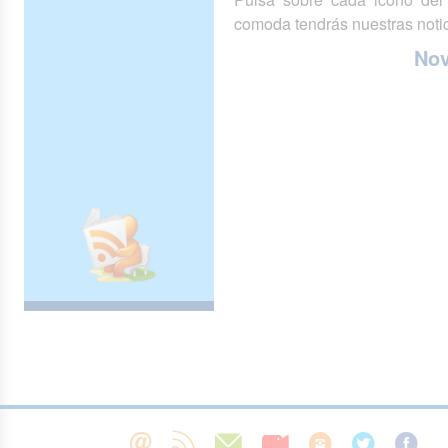
comoda tendrás nuestras notic
No