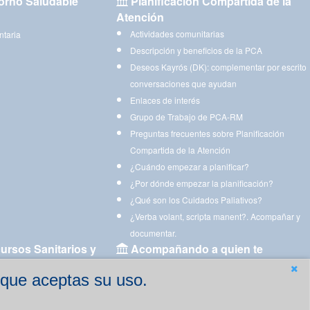
orno Saludable
Planificación Compartida de la
Atención
Actividades comunitarias
ntaria
Descripción y beneficios de la PCA
Deseos Kayrós (DK): complementar por escrito
conversaciones que ayudan
Enlaces de interés
Grupo de Trabajo de PCA-RM
Preguntas frecuentes sobre Planificación
Compartida de la Atención
¿Cuándo empezar a planificar?
¿Por dónde empezar la planificación?
¿Qué son los Cuidados Paliativos?
¿Verba volant, scripta manent?. Acompañar y
documentar.
ursos Sanitarios y
Acompañando a quien te
acompaña
 que aceptas su uso.
Aplicaciones para descargar
Ejercicios estimulación cognitiva para imprimir