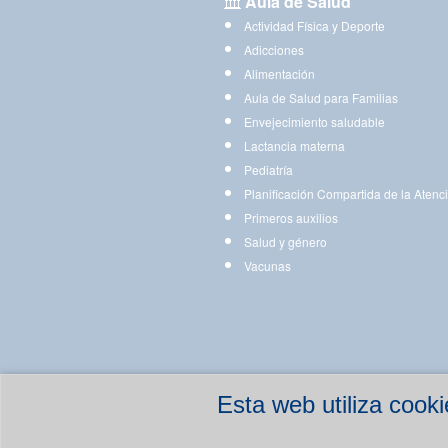
Aula de Salud
Actividad Física y Deporte
Adicciones
Alimentación
Aula de Salud para Familias
Envejecimiento saludable
Lactancia materna
Pediatría
Planificación Compartida de la Atenc
Primeros auxilios
Salud y género
Vacunas
Esta web utiliza coo