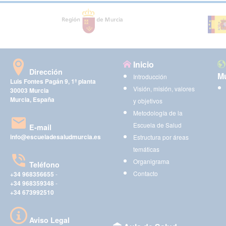
Inicio
Dirección
Mu
Introducción
Luis Fontes Pagán 9, 1ª planta
Visión, misión, valores
30003 Murcia
Murcia, España
y objetivos
Metodología de la
Escuela de Salud
E-mail
info@escueladesaludmurcia.es
Estructura por áreas
temáticas
Organigrama
Teléfono
Contacto
+34 968356655
-
+34 968359348
-
+34 673992510
Aviso Legal