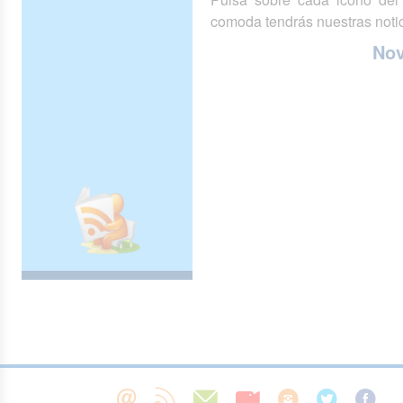
comoda tendrás nuestras notic
No