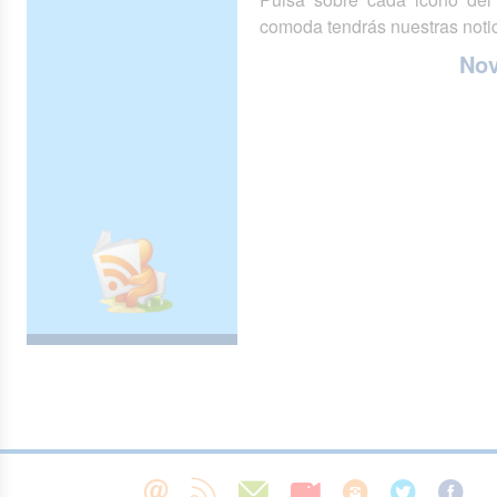
comoda tendrás nuestras notic
No