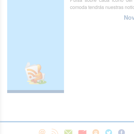
comoda tendrás nuestras notic
No