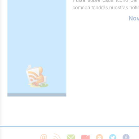
comoda tendrás nuestras notic
No