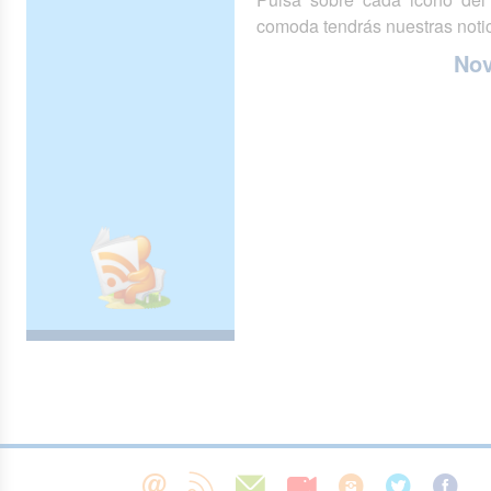
comoda tendrás nuestras notic
No