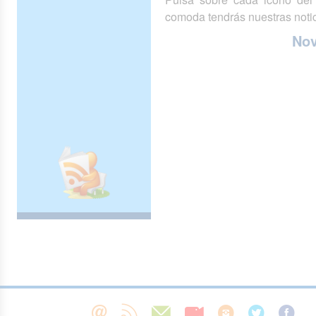
comoda tendrás nuestras notic
No