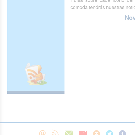
comoda tendrás nuestras notic
No