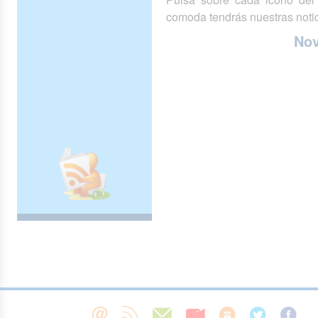
comoda tendrás nuestras notic
No