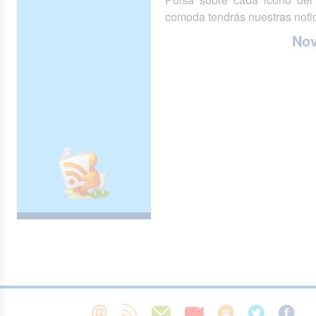
comoda tendrás nuestras notic
No