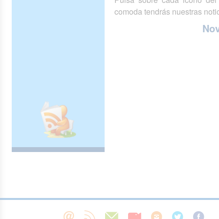
comoda tendrás nuestras notic
No