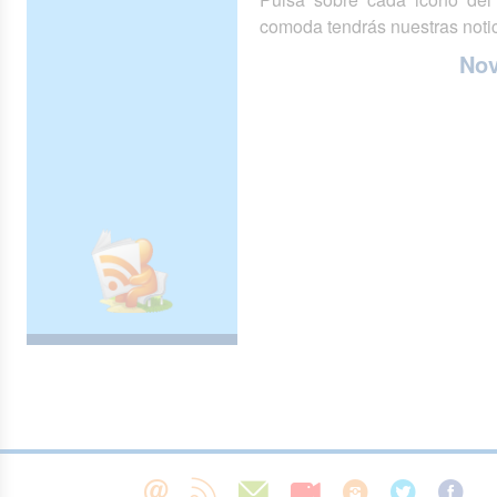
comoda tendrás nuestras notic
No