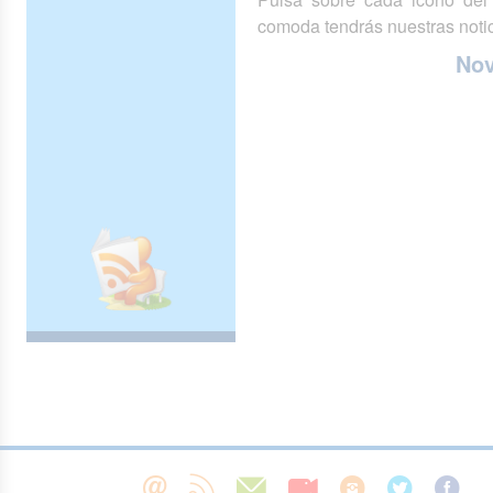
comoda tendrás nuestras notic
No