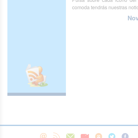
comoda tendrás nuestras notic
No