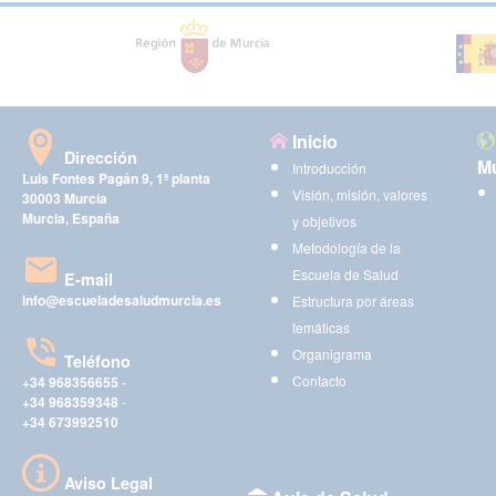
Inicio
Dirección
Mu
Introducción
Luis Fontes Pagán 9, 1ª planta
Visión, misión, valores
30003 Murcia
Murcia, España
y objetivos
Metodología de la
Escuela de Salud
E-mail
info@escueladesaludmurcia.es
Estructura por áreas
temáticas
Organigrama
Teléfono
Contacto
+34 968356655
-
+34 968359348
-
+34 673992510
Aviso Legal