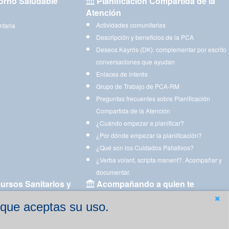
orno Saludable
Planificación Compartida de la
Atención
Actividades comunitarias
ntaria
Descripción y beneficios de la PCA
Deseos Kayrós (DK): complementar por escrito
conversaciones que ayudan
Enlaces de interés
Grupo de Trabajo de PCA-RM
Preguntas frecuentes sobre Planificación
Compartida de la Atención
¿Cuándo empezar a planificar?
¿Por dónde empezar la planificación?
¿Qué son los Cuidados Paliativos?
¿Verba volant, scripta manent?. Acompañar y
documentar.
ursos Sanitarios y
Acompañando a quien te
acompaña
 que aceptas su uso.
Aplicaciones para descargar
Ejercicios estimulación cognitiva para imprimir