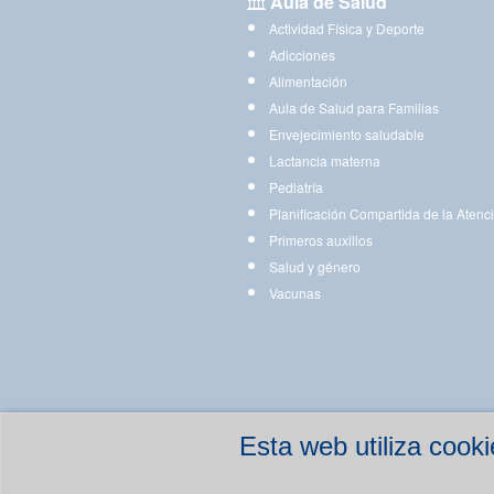
Aula de Salud
Actividad Física y Deporte
Adicciones
Alimentación
Aula de Salud para Familias
Envejecimiento saludable
Lactancia materna
Pediatría
Planificación Compartida de la Atenc
Primeros auxilios
Salud y género
Vacunas
Esta web utiliza coo