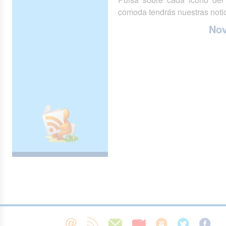
comoda tendrás nuestras notic
No