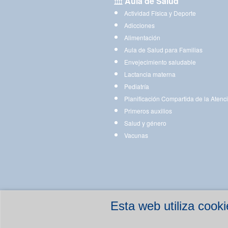
Aula de Salud
Actividad Física y Deporte
Adicciones
Alimentación
Aula de Salud para Familias
Envejecimiento saludable
Lactancia materna
Pediatría
Planificación Compartida de la Atenc
Primeros auxilios
Salud y género
Vacunas
Esta web utiliza coo