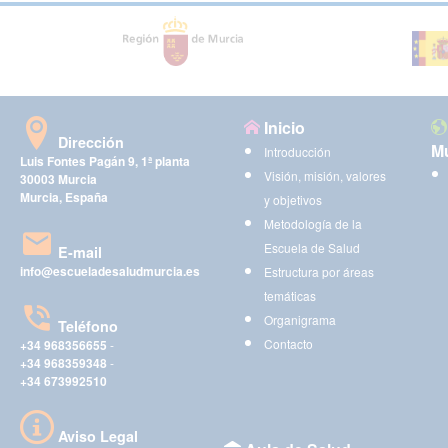
Inicio
Dirección
Mu
Introducción
Luis Fontes Pagán 9, 1ª planta
Visión, misión, valores
30003 Murcia
Murcia, España
y objetivos
Metodología de la
Escuela de Salud
E-mail
info@escueladesaludmurcia.es
Estructura por áreas
temáticas
Organigrama
Teléfono
Contacto
+34 968356655
-
+34 968359348
-
+34 673992510
Aviso Legal