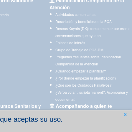
orno Saludable
Planificación Compartida de la
Atención
Actividades comunitarias
ntaria
Descripción y beneficios de la PCA
Deseos Kayrós (DK): complementar por escrito
conversaciones que ayudan
Enlaces de interés
Grupo de Trabajo de PCA-RM
Preguntas frecuentes sobre Planificación
Compartida de la Atención
¿Cuándo empezar a planificar?
¿Por dónde empezar la planificación?
¿Qué son los Cuidados Paliativos?
¿Verba volant, scripta manent?. Acompañar y
documentar.
ursos Sanitarios y
Acompañando a quien te
acompaña
 que aceptas su uso.
Aplicaciones para descargar
Ejercicios estimulación cognitiva para imprimir