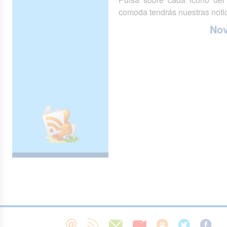
comoda tendrás nuestras notic
No