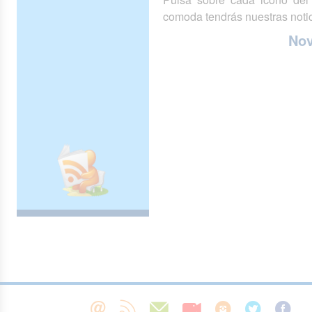
comoda tendrás nuestras notic
No