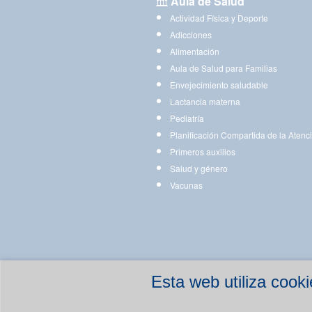
Aula de Salud
Actividad Física y Deporte
Adicciones
Alimentación
Aula de Salud para Familias
Envejecimiento saludable
Lactancia materna
Pediatría
Planificación Compartida de la Atenc
Primeros auxilios
Salud y género
Vacunas
Esta web utiliza coo