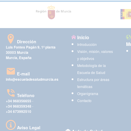
Inicio
Dirección
Mu
Introducción
Luis Fontes Pagán 9, 1ª planta
Visión, misión, valores
30003 Murcia
Murcia, España
y objetivos
Metodología de la
Escuela de Salud
E-mail
info@escueladesaludmurcia.es
Estructura por áreas
temáticas
Organigrama
Teléfono
Contacto
+34 968356655
-
+34 968359348
-
+34 673992510
Aviso Legal