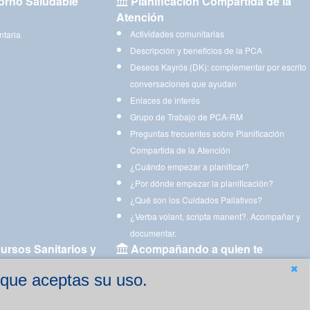
orno Saludable
Planificación Compartida de la
Atención
Actividades comunitarias
ntaria
Descripción y beneficios de la PCA
Deseos Kayrós (DK): complementar por escrito
conversaciones que ayudan
Enlaces de interés
Grupo de Trabajo de PCA-RM
Preguntas frecuentes sobre Planificación
Compartida de la Atención
¿Cuándo empezar a planificar?
¿Por dónde empezar la planificación?
¿Qué son los Cuidados Paliativos?
¿Verba volant, scripta manent?. Acompañar y
documentar.
ursos Sanitarios y
Acompañando a quien te
acompaña
 que aceptas su uso.
Aplicaciones para descargar
Ejercicios estimulación cognitiva para imprimir