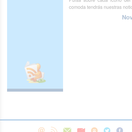
comoda tendrás nuestras notic
No