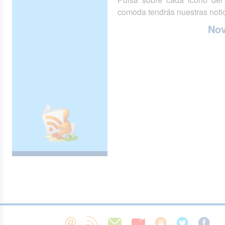
comoda tendrás nuestras notic
No