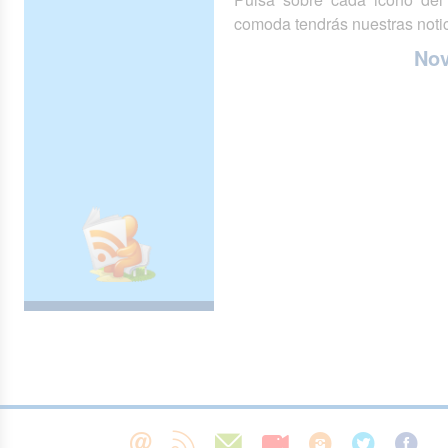
comoda tendrás nuestras notic
No