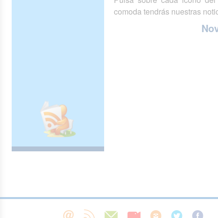
comoda tendrás nuestras notic
No