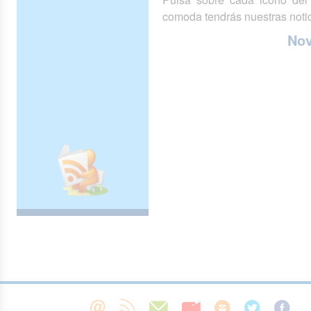
comoda tendrás nuestras notic
No