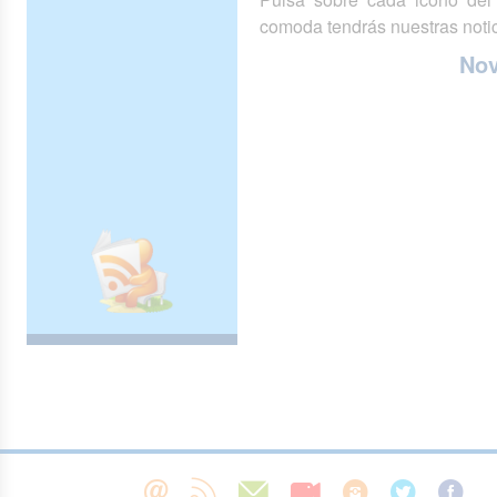
comoda tendrás nuestras notic
No