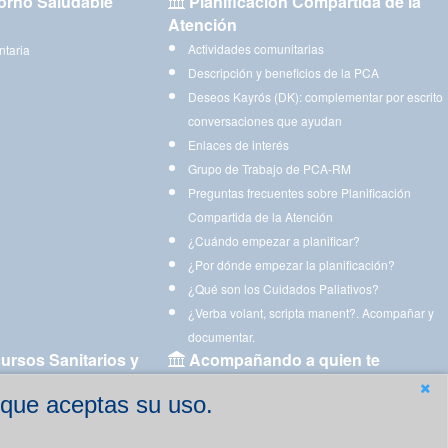
orno Saludable
Planificación Compartida de la
Atención
Actividades comunitarias
ntaria
Descripción y beneficios de la PCA
Deseos Kayrós (DK): complementar por escrito
conversaciones que ayudan
Enlaces de interés
Grupo de Trabajo de PCA-RM
Preguntas frecuentes sobre Planificación
Compartida de la Atención
¿Cuándo empezar a planificar?
¿Por dónde empezar la planificación?
¿Qué son los Cuidados Paliativos?
¿Verba volant, scripta manent?. Acompañar y
documentar.
ursos Sanitarios y
Acompañando a quien te
acompaña
 que aceptas su uso.
Aplicaciones para descargar
Ejercicios estimulación cognitiva para imprimir