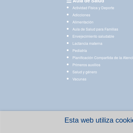
Aula de Salud
Actividad Física y Deporte
Adicciones
Alimentación
Aula de Salud para Familias
Envejecimiento saludable
Lactancia materna
Pediatría
Planificación Compartida de la Atenc
Primeros auxilios
Salud y género
Vacunas
Esta web utiliza coo