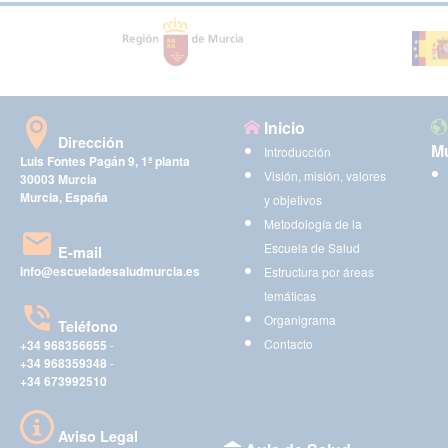
Inicio
Dirección
Mu
Introducción
Luis Fontes Pagán 9, 1ª planta
Visión, misión, valores
30003 Murcia
Murcia, España
y objetivos
Metodología de la
Escuela de Salud
E-mail
info@escueladesaludmurcia.es
Estructura por áreas
temáticas
Organigrama
Teléfono
Contacto
+34 968356655
-
+34 968359348
-
+34 673992510
Aviso Legal