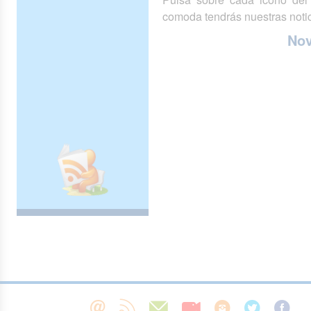
comoda tendrás nuestras notic
No