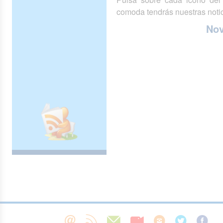
comoda tendrás nuestras notic
No