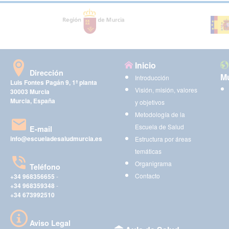
Inicio
Dirección
Mu
Introducción
Luis Fontes Pagán 9, 1ª planta
Visión, misión, valores
30003 Murcia
Murcia, España
y objetivos
Metodología de la
Escuela de Salud
E-mail
info@escueladesaludmurcia.es
Estructura por áreas
temáticas
Organigrama
Teléfono
Contacto
+34 968356655
-
+34 968359348
-
+34 673992510
Aviso Legal