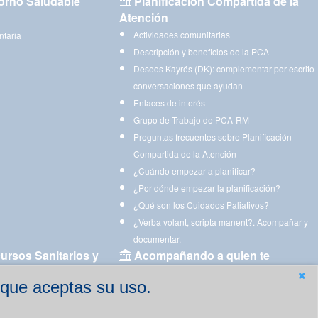
orno Saludable
Planificación Compartida de la
Atención
Actividades comunitarias
ntaria
Descripción y beneficios de la PCA
Deseos Kayrós (DK): complementar por escrito
conversaciones que ayudan
Enlaces de interés
Grupo de Trabajo de PCA-RM
Preguntas frecuentes sobre Planificación
Compartida de la Atención
¿Cuándo empezar a planificar?
¿Por dónde empezar la planificación?
¿Qué son los Cuidados Paliativos?
¿Verba volant, scripta manent?. Acompañar y
documentar.
ursos Sanitarios y
Acompañando a quien te
acompaña
 que aceptas su uso.
Aplicaciones para descargar
Ejercicios estimulación cognitiva para imprimir