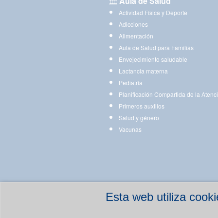
Aula de Salud
Actividad Física y Deporte
Adicciones
Alimentación
Aula de Salud para Familias
Envejecimiento saludable
Lactancia materna
Pediatría
Planificación Compartida de la Atenc
Primeros auxilios
Salud y género
Vacunas
Esta web utiliza coo