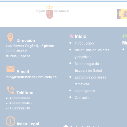
Inicio
Dirección
Mu
Introducción
Luis Fontes Pagán 9, 1ª planta
Visión, misión, valores
30003 Murcia
Murcia, España
y objetivos
Metodología de la
Escuela de Salud
E-mail
info@escueladesaludmurcia.es
Estructura por áreas
temáticas
Organigrama
Teléfono
Contacto
+34 968356655
-
+34 968359348
-
+34 673992510
Aviso Legal