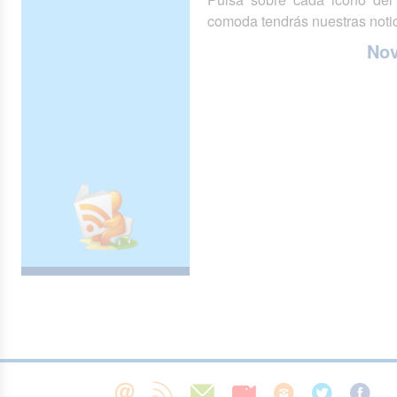
comoda tendrás nuestras notic
No