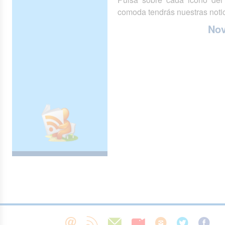
comoda tendrás nuestras notic
No