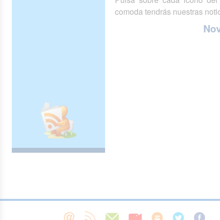
comoda tendrás nuestras notic
No