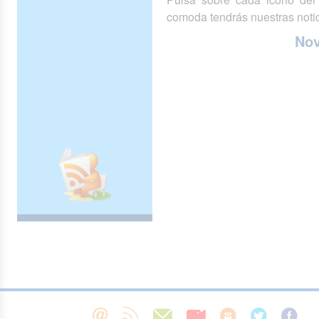
comoda tendrás nuestras notic
No