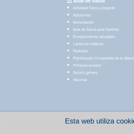
Aula de Salud
Actividad Física y Deporte
Adicciones
Alimentación
Aula de Salud para Familias
Envejecimiento saludable
Lactancia materna
Pediatría
Planificación Compartida de la Atenc
Primeros auxilios
Salud y género
Vacunas
Esta web utiliza coo