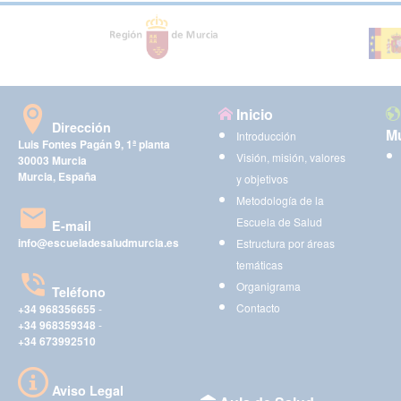
Inicio
Dirección
Mu
Introducción
Luis Fontes Pagán 9, 1ª planta
Visión, misión, valores
30003 Murcia
Murcia, España
y objetivos
Metodología de la
Escuela de Salud
E-mail
info@escueladesaludmurcia.es
Estructura por áreas
temáticas
Organigrama
Teléfono
Contacto
+34 968356655
-
+34 968359348
-
+34 673992510
Aviso Legal