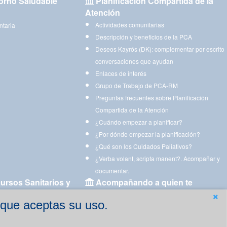
orno Saludable
Planificación Compartida de la
Atención
Actividades comunitarias
ntaria
Descripción y beneficios de la PCA
Deseos Kayrós (DK): complementar por escrito
conversaciones que ayudan
Enlaces de interés
Grupo de Trabajo de PCA-RM
Preguntas frecuentes sobre Planificación
Compartida de la Atención
¿Cuándo empezar a planificar?
¿Por dónde empezar la planificación?
¿Qué son los Cuidados Paliativos?
¿Verba volant, scripta manent?. Acompañar y
documentar.
ursos Sanitarios y
Acompañando a quien te
acompaña
 que aceptas su uso.
Aplicaciones para descargar
Ejercicios estimulación cognitiva para imprimir