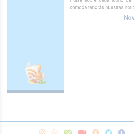
comoda tendrás nuestras notic
No