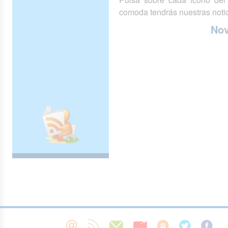
comoda tendrás nuestras notic
No