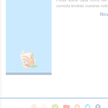
comoda tendrás nuestras notic
No