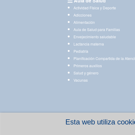
Aula de Salud
Actividad Física y Deporte
Adicciones
Alimentación
Aula de Salud para Familias
Envejecimiento saludable
Lactancia materna
Pediatría
Planificación Compartida de la Atenc
Primeros auxilios
Salud y género
Vacunas
Esta web utiliza coo