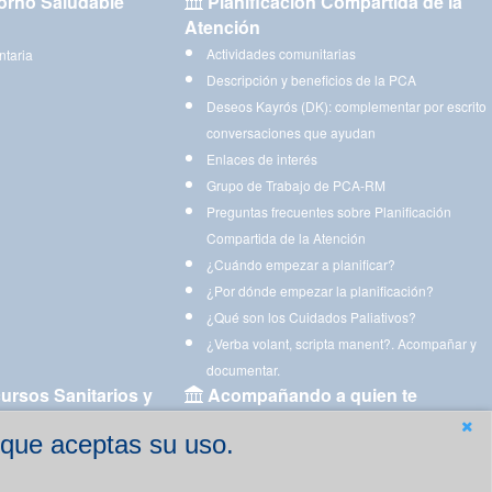
orno Saludable
Planificación Compartida de la
Atención
Actividades comunitarias
ntaria
Descripción y beneficios de la PCA
Deseos Kayrós (DK): complementar por escrito
conversaciones que ayudan
Enlaces de interés
Grupo de Trabajo de PCA-RM
Preguntas frecuentes sobre Planificación
Compartida de la Atención
¿Cuándo empezar a planificar?
¿Por dónde empezar la planificación?
¿Qué son los Cuidados Paliativos?
¿Verba volant, scripta manent?. Acompañar y
documentar.
ursos Sanitarios y
Acompañando a quien te
acompaña
 que aceptas su uso.
Aplicaciones para descargar
Ejercicios estimulación cognitiva para imprimir