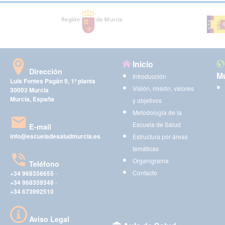
Inicio
Dirección
Mu
Introducción
Luis Fontes Pagán 9, 1ª planta
Visión, misión, valores
30003 Murcia
Murcia, España
y objetivos
Metodología de la
Escuela de Salud
E-mail
info@escueladesaludmurcia.es
Estructura por áreas
temáticas
Organigrama
Teléfono
Contacto
+34 968356655
-
+34 968359348
-
+34 673992510
Aviso Legal